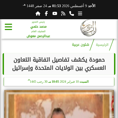
هـ
الأحد
9 أغسطس 2026
01:53 مـ
24 صفر 1448
رئيس التحرير
محمد حلمي
المشرف العام
عبدالرحمن معوض
الرئيسية
شئون عربية
حمودة يكشف تفاصيل اتفاقية التعاون
العسكري بين الولايات المتحدة وإسرائيل
هـ
السبت
10 فبراير 2024
10:05 مـ
30 رجب 1445