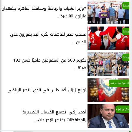
رياضة
*وزير الشباب والرياضة ومحافظ القاهرة يشهدان
مارثون القاهرة...
رياضة
منتخب مصر للناشئات لكرة اليد يفوزون علي
الصين...
رياضة
تكريم 500 من المتفوقين علميًا ضمن 193
هيئة...
الأسرة والمجتمع
توابع زلزال أغسطس في نادى النصر الرياضي
مال و بنوك
أحمد زكي: تجميع الخدمات التصديرية
بالمحافظات يختصر الإجراءات...