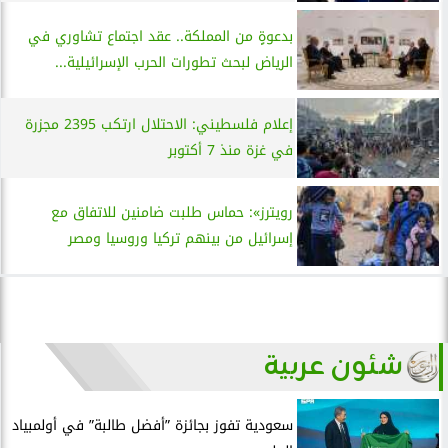
بدعوةٍ من المملكة.. عقد اجتماع تشاوري في
الرياض لبحث تطورات الحرب الإسرائيلية...
إعلام فلسطيني: الاحتلال ارتكب 2395 مجزرة
في غزة منذ 7 أكتوبر
رويترز»: حماس طلبت ضامنين للاتفاق مع
إسرائيل من بينهم تركيا وروسيا ومصر
شئون عربية
سعودية تفوز بجائزة ”أفضل طالبة” في أولمبياد