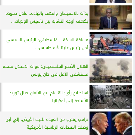
بدأت بالاستيطان وانتهت بالإبادة.. عادل حمودة
يكشف أوجه التشابه بين تأسيس الولايات...
مسافة السكة .. فلسطينى: الرئيس السيسى
أحن رئيس علينا لأنه حاسس...
الهلال الأحمر الفلسطينى: قوات الاحتلال تقتحم
مستشفى الأمل فى خان يونس
استطلاع رأى: انقسام بين الألمان حيال توريد
الأسلحة إلى أوكرانيا
ترامب يقترب من العودة للبيت الأبيض، إلي أين
وصلت الانتخابات الرئاسية الأمريكية