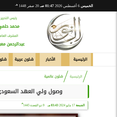
هـ
الخميس
6 أغسطس 2026
01:47 صـ
20 صفر 1448
رئيس التحرير
محمد حلمي
المشرف العام
عبدالرحمن م
الرئيسية
الأخبار
شئون عربية
شئون
الرئيسية
شئون عالمية
وصول ولي العهد السعودي إ
هـ
الجمعة
17 مايو 2024
03:43 مـ
9 ذو القعدة 1445