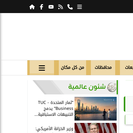
عات
محافظات
من كل مكان
شئون عالمية
”ثمار المتحدة - TUC
Business” يدمج
التنبيهات الاستباقية...
وزير الخزانة الأمريكي: