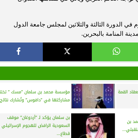
في الدورة الثالثة والثلاثين لمجلس جامعة الدول
دينة المنامة بالبحرين.
قاد القمة
مؤسسة محمد بن سلمان ”مسك ” تختت
مشاركتها في ”دافوس” وتُشارك نتائج..
بن سلمان يؤكد لـ ”أردوغان” موقف
مد بن
السعودية الرافض للهجوم الإسرائيلي 
قبلي...
قطاع...