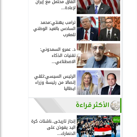
اتفاق محتمل مع إيران
لإعادة...
ترامب يهنئي:محمد
السادس بالعيد الوطني
للمغرب
د. عمرو السمدوني:
تقنيات الذكاء
الاصطناعي...
الرئيس السيسي:تلقي
إتصالا من رئيسة وزراء
ايطاليا
الأكثر قراءة
رياضة
إنجاز تاريخى..ناشئات كرة
اليد يفوذن على
الدنمارك...