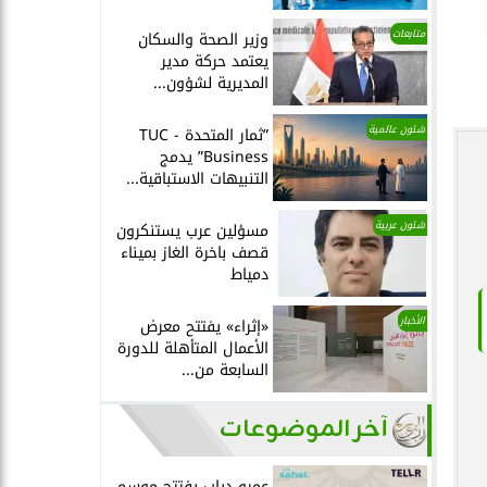
متابعات
وزير الصحة والسكان
يعتمد حركة مدير
المديرية لشؤون...
شئون عالمية
”ثمار المتحدة - TUC
Business” يدمج
التنبيهات الاستباقية...
شئون عربية
مسؤلين عرب يستنكرون
قصف باخرة الغاز بميناء
دمياط
الأخبار
«إثراء» يفتتح معرض
الأعمال المتأهلة للدورة
السابعة من...
آخر الموضوعات
عمرو دياب يفتتح موسم