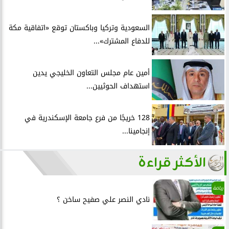
السعودية وتركيا وباكستان توقع «اتفاقية مكة
للدفاع المشترك»...
أمين عام مجلس التعاون الخليجي يدين
استهداف الحوثيين...
128 خريجًا من فرع جامعة الإسكندرية في
إنجامينا...
الأكثر قراءة
رياضة
نادي النصر علي صفيح ساخن ؟