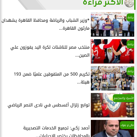
الأكثر قراءة
رياضة
*وزير الشباب والرياضة ومحافظ القاهرة يشهدان
مارثون القاهرة...
رياضة
منتخب مصر للناشئات لكرة اليد يفوزون علي
الصين...
رياضة
تكريم 500 من المتفوقين علميًا ضمن 193
هيئة...
الأسرة والمجتمع
توابع زلزال أغسطس في نادى النصر الرياضي
مال و بنوك
أحمد زكي: تجميع الخدمات التصديرية
بالمحافظات يختصر الإجراءات...