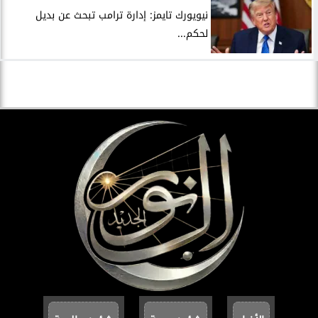
نيويورك تايمز: إدارة ترامب تبحث عن بديل
لحكم...