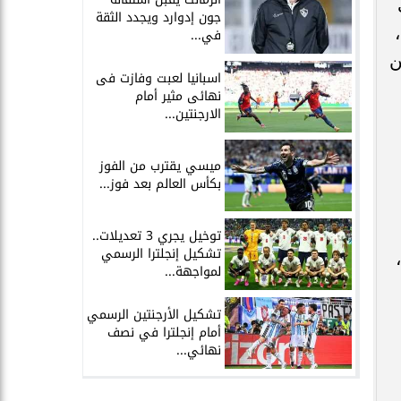
جون إدوارد ويجدد الثقة
في...
ن
اسبانيا لعبت وفازت فى
نهائى مثير أمام
الارجنتين...
ميسي يقترب من الفوز
بكأس العالم بعد فوز...
توخيل يجري 3 تعديلات..
تشكيل إنجلترا الرسمي
لمواجهة...
تشكيل الأرجنتين الرسمي
أمام إنجلترا في نصف
نهائي...