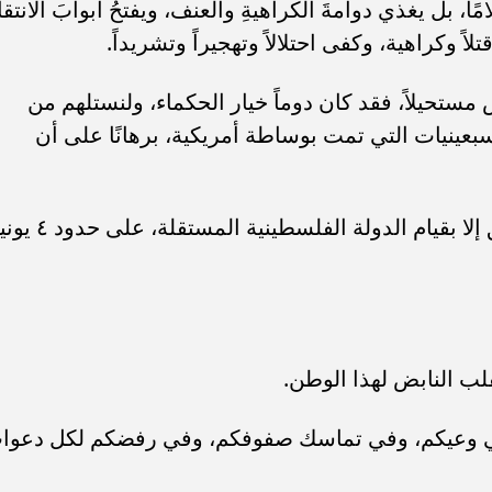
ًا، بل يغذي دوامةَ الكراهيةِ والعنف، ويفتحُ أبوابَ الانتقام
لاً وكراهية، وكفى احتلالاً وتهجيراً وتشريداً.
مستحيلاً، فقد كان دوماً خيار الحكماء، ولنستلهم من
بعينيات التي تمت بوساطة أمريكية، برهانًا على أن
إن السلام في الشرق الأوسط، لن يتحقق إلا بقيام الدولة الفلسطينية المستق
قلب النابض لهذا الوطن.
ي وعيكم، وفي تماسك صفوفكم، وفي رفضكم لكل دعوا