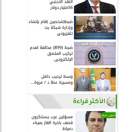
النقد الأجنبي
56مليار.دولار
ضبط(شخصين )قام بإنشاء
وإدارة شبكة بث
تلفزيونى
ضبط {899} مخالفة لعدم
تركيب الملصق
الإلكترونى.
وسط ترحيب حافل
ومسيرة عطا د / مروة...
الأكثر قراءة
شئون عربية
مسؤلين عرب يستنكرون
قصف باخرة الغاز بميناء
دمياط