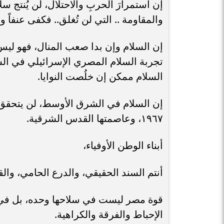
إن استمرارَ الحربِ والاحتلال، لن يُنتج سلام
والمقاومة .. التي لن تُغلق.. فكفى عنفاً وقت
إن السلام وإن بدا صعب المنال، فهو ليس 
تجربة السلام المصري الإسرائيلي في الس
السلام ممكن إن خلُصت النوايا.
١٩٦٧، وعاصمتها القدس الشرقية.
أبناء الوطن الأوفياء،
أنتم السند الحقيقي، والدرع الحامي، وال
قوة مصر ليست في سلاحها وحده، بل ف
الإحباط والفرقة والكراهية.