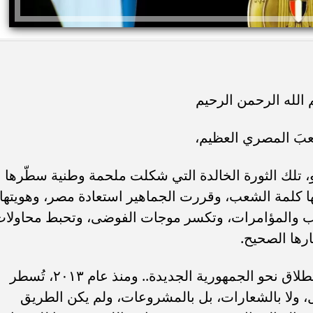
الله الرحمن الرحيم
بَ المصري العظيم،
نيو، تلك الثورة الخالدة التي شكلت ملحمة وطنية سطّرها
ها كلمة الشعب، وقررت الجماهير استعادة مصر، وهويتها،
هاب والمؤامرات، وتكسر موجات الفوضى، وتحبط محاولا
ارها الصحيح.
لقد كانت ثورة الثلاثينَ من يونيو نقطة الانطلاق نحو الجمهورية الجديدة.. ومنذ عام ٢٠١٣، تُسطر
فعال، ولا بالشعارات، بل بالمشروعات، ولم يكن الطريق