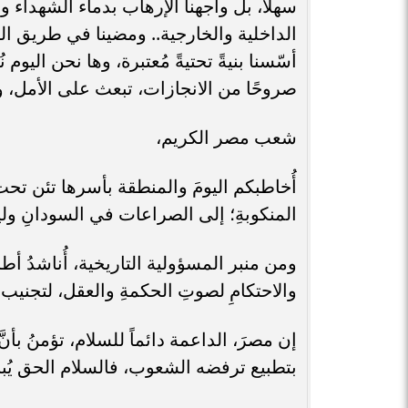
سهلاً، بل واجهنا الإرهاب بدماء الشهداء 
الداخلية والخارجية.. ومضينا في طريق الت
أسّسنا بنيةً تحتيةً مُعتبرة، وها نحن اليوم 
صروحًا من الانجازات، تبعث على الأمل،
شعب مصر الكريم،
أُخاطبكم اليومَ والمنطقة بأسرها تئن تح
المنكوبةِ؛ إلى الصراعات في السودانِ ولي
ومن منبر المسؤولية التاريخية، أُناشدُ أ
والاحتكامِ لصوتِ الحكمةِ والعقل، لتجني
إن مصرَ، الداعمة دائماً للسلام، تؤمنُ بأنّ
بتطبيع ترفضه الشعوب، فالسلام الحق يُ