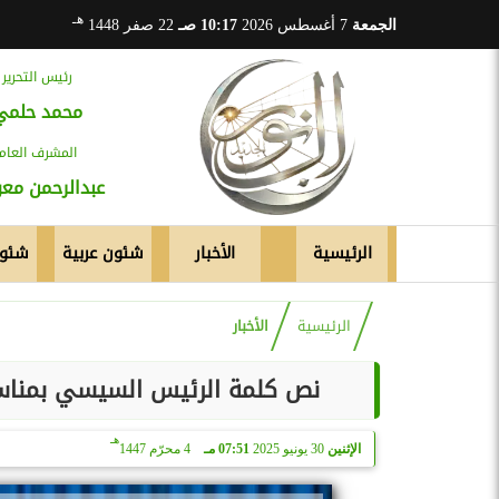
هـ
الجمعة
7 أغسطس 2026
10:17 صـ
22 صفر 1448
رئيس التحرير
محمد حلمي
المشرف العام
عبدالرحمن م
الرئيسية
الأخبار
شئون عربية
شئون
الرئيسية
الأخبار
نص كلمة الرئيس السيسي بمناسبة 
هـ
الإثنين
30 يونيو 2025
07:51 مـ
4 محرّم 1447