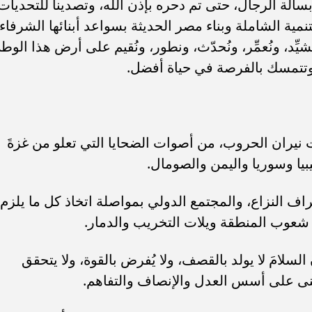
وبسالة الرجال، حتى تم دحره بإذن الله، وتصدينا للتحديات
نمية الشاملة وبناء مصر الحديثة بسواعد أبنائها الشرفاء،
نُشيِّد، ونُعمِّر، ونُحدّث، ونطور، ونُقيم على أرض هذا الوط
 وتتمسك بالفرصة في حياة أفضل.
ت نيران الحروب، من أصوات الضحايا التي تعلو من غزةَ
بيا وسوريا واليمن والصومال.
طراف النزاع، والمجتمع الدولي بمواصلة اتخاذ كل ما يلزم،
ب شعوب المنطقة ويلات التخريب والدمار.
َ السلامَ لا يولد بالقصف، ولا يُفرض بالقوة، ولا يتحقق
بنى على أسس العدل والإنصاف والتفاهم.