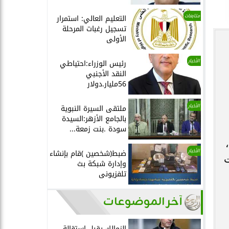
متابعات
التعليم العالي: استمرار
تسجيل رغبات المرحلة
الأولى
الأخبار
رئيس الوزراء:احتياطي
النقد الأجنبي
56مليار.دولار
الأخبار
ملتقى السيرة النبوية
بالجامع الأزهر:السيدة
سودة .بنت زمعة...
الأخبار
ضبط(شخصين )قام بإنشاء
ت
وإدارة شبكة بث
تلفزيونى
آخر الموضوعات
الزمالك يقبل استقالة