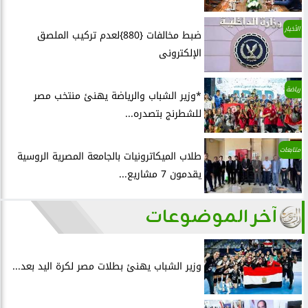
الأخبار
ضبط مخالفات {880}لعدم تركيب الملصق
الإلكترونى
رياضة
*وزير الشباب والرياضة يهنئ منتخب مصر
للشطرنج بتصدره...
متابعات
طلاب الميكاترونيات بالجامعة المصرية الروسية
يقدمون 7 مشاريع...
آخر الموضوعات
وزير الشباب يهنئ بطلات مصر لكرة اليد بعد...