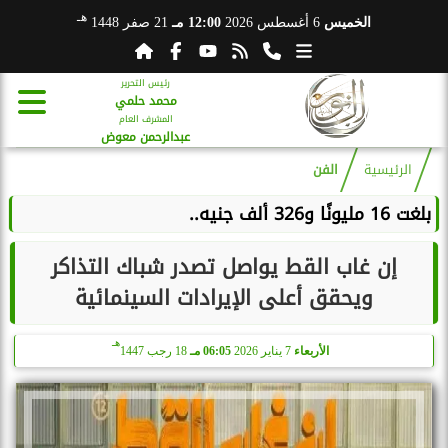
هـ
الخميس
6 أغسطس 2026
12:00 مـ
21 صفر 1448
رئيس التحرير
محمد حلمي
المشرف العام
عبدالرحمن معوض
الرئيسية
الفن
بلغت 16 مليونًا و326 ألف جنيه..
إن غاب القط يواصل تصدر شباك التذاكر
ويحقق أعلى الإيرادات السينمائية
هـ
الأربعاء
7 يناير 2026
06:05 مـ
18 رجب 1447