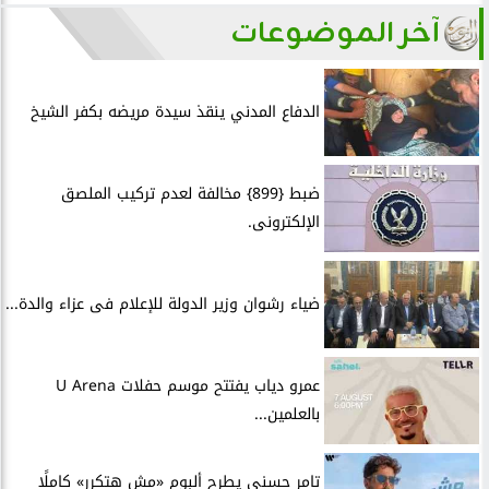
آخر الموضوعات
الدفاع المدني ينقذ سيدة مريضه بكفر الشيخ
ضبط {899} مخالفة لعدم تركيب الملصق
الإلكترونى.
ضياء رشوان وزير الدولة للإعلام فى عزاء والدة...
عمرو دياب يفتتح موسم حفلات U Arena
بالعلمين...
تامر حسني يطرح ألبوم «مش هتكرر» كاملًا