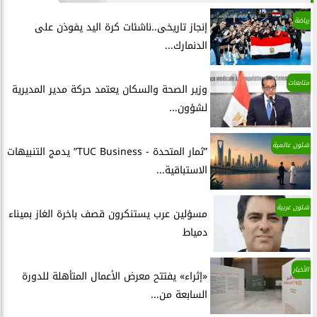
رياضة
إنجاز تاريخى..ناشئات كرة اليد يفوذن على
الدنمارك...
متابعات
وزير الصحة والسكان يعتمد حركة مدير المديرية
لشؤون...
شئون عالمية
”ثمار المتحدة - TUC Business” يدمج التنبيهات
الاستباقية...
شئون عربية
مسؤلين عرب يستنكرون قصف باخرة الغاز بميناء
دمياط
الأخبار
«إثراء» يفتتح معرض الأعمال المتأهلة للدورة
السابعة من...