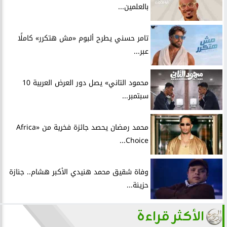
بالعلمين...
تامر حسني يطرح ألبوم «مش هتكرر» كاملًا
عبر...
محمود التاني» يصل دور العرض العربية 10
سبتمبر...
محمد رمضان يحصد جائزة فخرية من «Africa
Choice...
وفاة شقيق محمد هنيدي الأكبر هشام.. جنازة
حزينة...
الأكثر قراءة