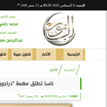
هـ
السبت
8 أغسطس 2026
02:55 مـ
23 صفر 1448
رئيس التحرير
محمد حلمي
المشرف العام
عبدالرحمن م
الرئيسية
الأخبار
شئون عربية
شئون
الرئيسية
الأخبار
ناسا تطلق مهمة ”دراجون ف
هـ
الثلاثاء
17 مارس 2026
11:13 صـ
28 رمضان 1447