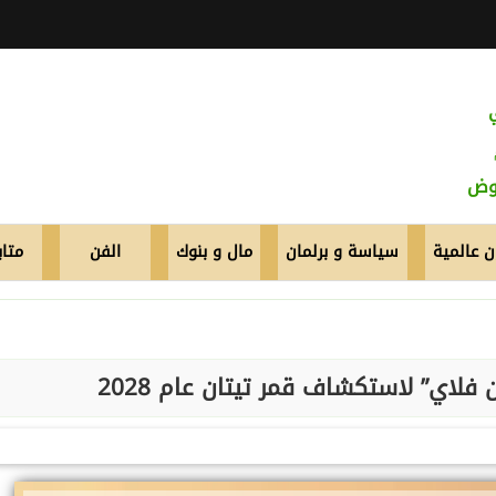
عوض
 عالمية
سياسة و برلمان
مال و بنوك
الفن
متاب
لاي” لاستكشاف قمر تيتان عام 2028