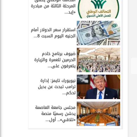
المرحلة الثالثة من مبادرة
«إيد...
استقرار سعر الدولار أمام
الجنيه اليوم السبت 8...
ضيوف برنامج خادم
الحرمين للعمرة والزيارة
يتعرفون على...
نيويورك تايمز: إدارة
ترامب تبحث عن بديل
لحكم...
مجلس جامعة العاصمة
يدشن رسميًا منصة
«تلاقي».. أول...