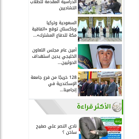
الدراسية المقدمة للطلاب
التشاديين
السعودية وتركيا
وباكستان توقع «اتفاقية
مكة للدفاع المشترك»...
أمين عام مجلس التعاون
الخليجي يدين استهداف
الحوثيين...
128 خريجًا من فرع جامعة
الإسكندرية في
إنجامينا...
الأكثر قراءة
رياضة
نادي النصر علي صفيح
ساخن ؟