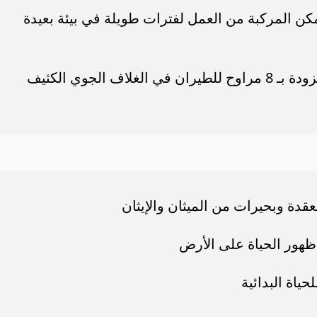
لطاقة: مولد نووي MMRTG، يمكن المركبة من العمل لفترات طويلة في بيئة بعيدة
حجم المركبة: تقريبًا بحجم سيارة، مزودة بـ 8 مراوح للطيران في الغلاف الجوي الكثيف
دة وبحيرات من الميثان والإيثان
ظهور الحياة على الأرض
ياة البدائية