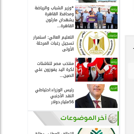
*وزير الشباب والرياضة
رياضة
ومحافظ القاهرة
يشهدان مارثون
القاهرة...
متابعات
التعليم العالي: استمرار
تسجيل رغبات المرحلة
الأولى
رياضة
منتخب مصر للناشئات
لكرة اليد يفوزون علي
الصين...
الأخبار
رئيس الوزراء:احتياطي
النقد الأجنبي
56مليار.دولار
آخر الموضوعات
التحالف الوطني يطلق