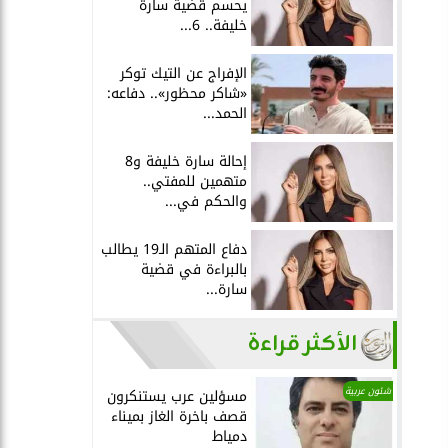
يحسم قضية سارة
خليفة.. 6...
الإفراج عن التيك توكر
«شاكر محظور».. دفاعه:
الحمد...
إحالة سارة خليفة و8
متهمين للمفتي..
والحكم في...
دفاع المتهم الـ19 يطالب
بالبراءة في قضية
سارة...
الأكثر قراءة
شئون عربية
مسؤلين عرب يستنكرون
قصف باخرة الغاز بميناء
دمياط