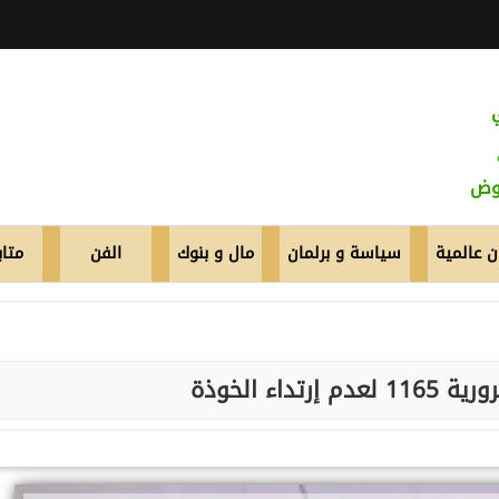
عوض
 عالمية
سياسة و برلمان
مال و بنوك
الفن
متاب
تداء الخوذة