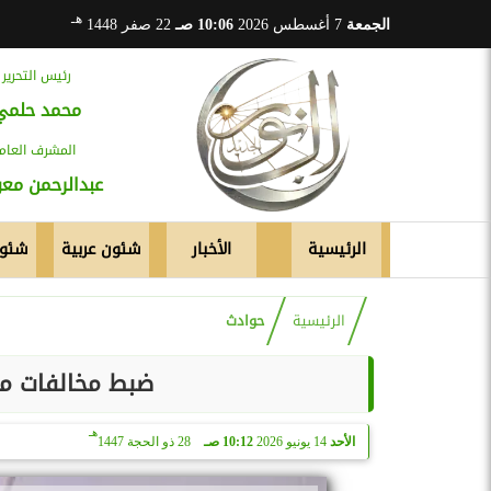
هـ
الجمعة
7 أغسطس 2026
10:06 صـ
22 صفر 1448
رئيس التحرير
محمد حلمي
المشرف العام
عبدالرحمن م
الرئيسية
الأخبار
شئون عربية
شئون
الرئيسية
حوادث
ضبط مخالفات مرورية 1165 لعدم إر
هـ
الأحد
14 يونيو 2026
10:12 صـ
28 ذو الحجة 1447