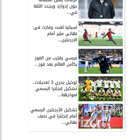
جون إدوارد ويجدد الثقة
في...
اسبانيا لعبت وفازت فى
نهائى مثير أمام
الارجنتين...
ميسي يقترب من الفوز
بكأس العالم بعد فوز...
توخيل يجري 3 تعديلات..
تشكيل إنجلترا الرسمي
لمواجهة...
تشكيل الأرجنتين الرسمي
أمام إنجلترا في نصف
نهائي...