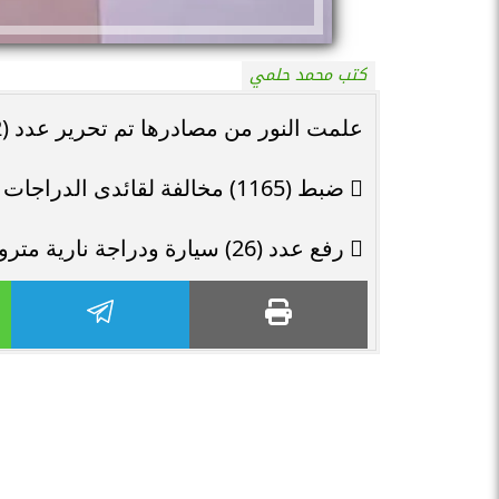
كتب محمد حلمي
علمت النور من مصادرها تم تحرير عدد (842) مخالفة عدم تركيب الملصق الإلكترونى.
 ضبط (1165) مخالفة لقائدى الدراجات النارية لعدم إرتداء الخوذة.
 رفع عدد (26) سيارة ودراجة نارية متروكة ومتهالكة من الشوارع.