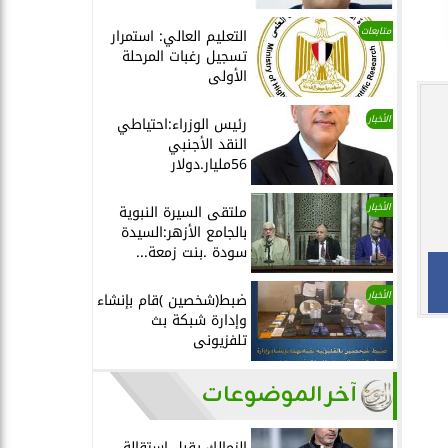
متابعات
التعليم العالي: استمرار
تسجيل رغبات المرحلة
الأولى
الأخبار
رئيس الوزراء:احتياطي
النقد الأجنبي
56مليار.دولار
الأخبار
ملتقى السيرة النبوية
بالجامع الأزهر:السيدة
سودة .بنت زمعة...
الأخبار
ضبط(شخصين )قام بإنشاء
وإدارة شبكة بث
تلفزيونى
آخر الموضوعات
الزمالك يقبل استقالة