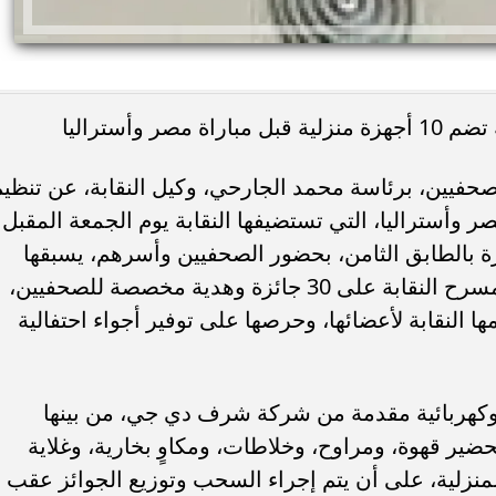
الصحفيين، برئاسة محمد الجارحي، وكيل النقابة، عن تنظي
 وأستراليا، التي تستضيفها النقابة يوم الجمعة المقبل
بالطابق الثامن، بحضور الصحفيين وأسرهم، يسبقها
سحب كبير في السابعة والنصف مساءً بمسرح النقابة على 30 جائزة وهدية مخصصة للصحفيين،
النقابة لأعضائها، وحرصها على توفير أجواء احتفالية
 10 أجهزة منزلية وكهربائية مقدمة من شركة شرف دي جي، من بينها
تحضير قهوة، ومراوح، وخلاطات، ومكاوٍ بخارية، وغلاية
المنزلية، على أن يتم إجراء السحب وتوزيع الجوائز عقب