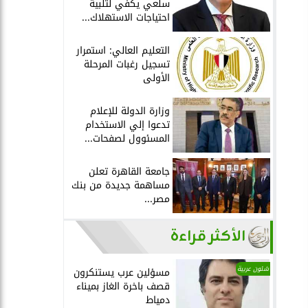
سلعي يكفي لتلبية
احتياجات الاستهلاك...
التعليم العالي: استمرار
تسجيل رغبات المرحلة
الأولى
وزارة الدولة للإعلام
تدعوا إلي الاستخدام
المسئوول لصفحات...
جامعة القاهرة تعلن
مساهمة جديدة من بنك
مصر...
الأكثر قراءة
شئون عربية
مسؤلين عرب يستنكرون
قصف باخرة الغاز بميناء
دمياط