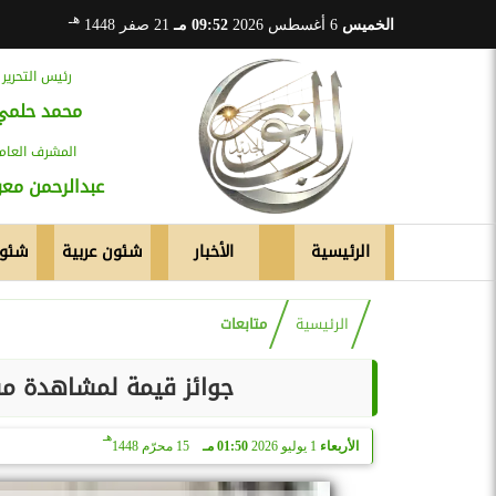
هـ
الخميس
6 أغسطس 2026
09:52 مـ
21 صفر 1448
رئيس التحرير
محمد حلمي
المشرف العام
عبدالرحمن م
الرئيسية
الأخبار
شئون عربية
شئون
الرئيسية
متابعات
جوائز قيمة لمشاهدة مبا
هـ
الأربعاء
1 يوليو 2026
01:50 مـ
15 محرّم 1448