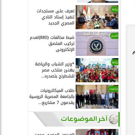
رياضة
تعرف على مستجدات
تنفيذ إستاد النادي
المصري الجديد
الأخبار
ضبط مخالفات {880}لعدم
تركيب الملصق
الإلكترونى
م
رياضة
*وزير الشباب والرياضة
يهنئ منتخب مصر
للشطرنج بتصدره...
متابعات
طلاب الميكاترونيات
بالجامعة المصرية الروسية
يقدمون 7 مشاريع...
آخر الموضوعات
الفرعون المصري محمد