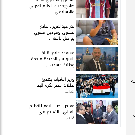
صلاح:حديث العالم العربي
والإسلامي
بدر عبدالعزيز.. صانع
محتوى وموديل مصري
يواصل تألقه...
مسعود علام: قناة
السويس الجديدة ملحمة
وطنية جسدت...
وزير الشباب يهنئ
ه
بطلات مصر لكرة اليد
بعد...
معرض أخبار اليوم للتعليم
العالي.. التعليم في
قلب...