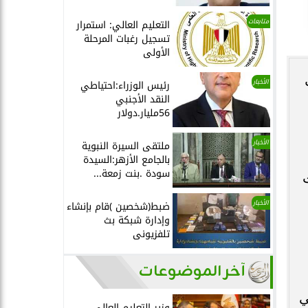
متابعات
التعليم العالي: استمرار
تسجيل رغبات المرحلة
الأولى
الأخبار
رئيس الوزراء:احتياطي
النقد الأجنبي
56مليار.دولار
الأخبار
ملتقى السيرة النبوية
بالجامع الأزهر:السيدة
سودة .بنت زمعة...
الأخبار
ضبط(شخصين )قام بإنشاء
وإدارة شبكة بث
تلفزيونى
آخر الموضوعات
ي
وزير التعليم العالي