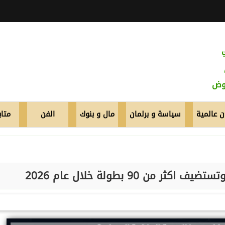
عوض
 عالمية
سياسة و برلمان
مال و بنوك
الفن
متاب
من 90 بطولة خلال عام 2026