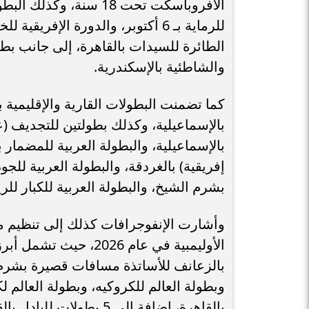
الأفروباسكت تحت 18 سنة
للرماية بـ 6 أكتوبر، والدورة الإف
الطائرة للسيدات بالقاهرة، إلى جانب بطول
والشاطئية بالإسكندرية.
كما تضمنت البطولات القارية والإقليمية ب
بالإسماعيلية، وكذلك بطولتين للتجديف (عر
إفريقية) بالغردقة، والبطولة العربية للج
بشرم الشيخ، والبطولة العربية للكبار للر
الأوليمبية في عام 2026
بالزعانف للأساتذة مسافات قصيرة بشرم 
وبطولة العالم للكروكيه، وبطولة العالم لك
بالقاهرة، إضافة إلى 5 بطولات للبادل بالقاهرة والجيزة والإسكندرية ووادي النطرون.