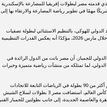
لذي قدمته مصر لبطولات إفريقيا للمصارعة بالإسكندرية
 ستظل شريكًا مهمًا في تطوير رياضة المصارعة والارتقاء بها إلى
 الدولي للهوكي، بالتنظيم الاستثنائي لبطولة تصفيات
كأس العالم للهوكي (رجال) بالإسماعيلية خلال مارس 2026، مؤكدًا أنه يعكس القدرات التنظيمية
 الدولي للجمباز، أن مصر باتت من الدول الرائدة في
لدولي، لما تمتلكه من منشآت رياضية متميزة وخبرات
وأشارت الإنفوجرافات إلى أن مصر تنظم أكثر من 90 بطولة في الرياضات التابعة للاتحادات
الأولمبية عام 2026، فعلى صعيد بطولات كأس العالم، استضافت مصر 3 بطولات لسلاح الشيش
اهرة والعاصمة الجديدة، إلى جانب بطولتين للجمباز الفن