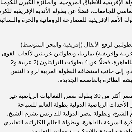
، وكذلك البطولة الإفريقية للأطباق المروحية، والجائزة الكبرى للكومب
ريقية للخماسي للجامعات، فضلًا عن بطولة الأندية الإفريقية للكرة
ة الأمم الإفريقية للمصارعة الرومانية والحرة والنسائية
طولتين لرفع الأثقال (إفريقية والبحر المتوسط)
بية وإفريقية) بمارينا، وبطولتين عربيتين لألعاب القوى
بالإسماعيلية، والبطولة العربية للمضمار بالقاهرة، فضلًا عن 4 بطولات للترايثلون (2 عربية و2
ودو، إلى جانب استضافة البطولة العربية لرواد التنس
يشة الطائرة بالعاصمة الجديدة.
وأشارت الإنفوجرافات كذلك إلى تنظيم مصر أكثر من 30 بطولة ضمن الفعاليات الرياضية غير
، حيث تشمل أبرز الأحداث الرياضية الدولية بطولة العالم للسباحة
الشيخ، وبطولة مصر الدولية للدارتس بشرم الشيخ،
رة السرعة بالقاهرة، وبطولة العالم للكاراتيه التقليدي