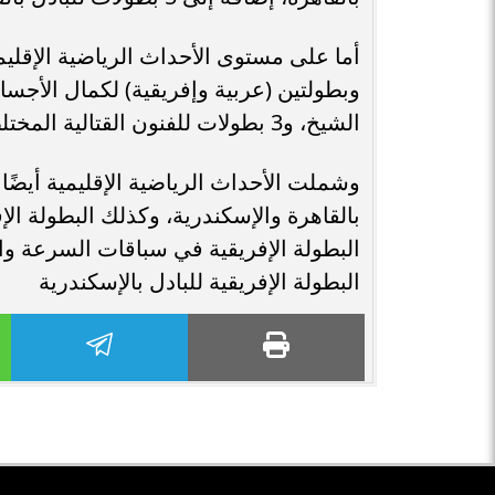
أما على مستوى الأحداث الرياضية الإقل
وبطولتين (عربية وإفريقية) لكمال الأجسا
الشيخ، و3 بطولات للفنون القتالية المختلطة MMA (عربية – إفريقية – البحر المتوسط).
وشملت الأحداث الرياضية الإقليمية أيضًا 
بالقاهرة والإسكندرية، وكذلك البطولة الإ
البطولة الإفريقية في سباقات السرعة وا
البطولة الإفريقية للبادل بالإسكندرية