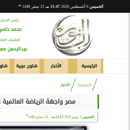
هـ
الخميس
6 أغسطس 2026
11:47 مـ
21 صفر 1448
رئيس التحرير
محمد حلمي
المشرف العام
عبدالرحمن م
الرئيسية
الأخبار
شئون عربية
شئون
الرئيسية
الأخبار
مصر واجهة الرياضة العالمية وتستضيف اكثر 
هـ
الخميس
2 يوليو 2026
12:15 مـ
16 محرّم 1448