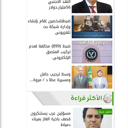
النقد الأجنبي
56مليار.دولار
ضبط(شخصين )قام بإنشاء
وإدارة شبكة بث
تلفزيونى
ضبط {899} مخالفة لعدم
تركيب الملصق
الإلكترونى.
وسط ترحيب حافل
ومسيرة عطا د / مروة...
الأكثر قراءة
شئون عربية
مسؤلين عرب يستنكرون
قصف باخرة الغاز بميناء
دمياط