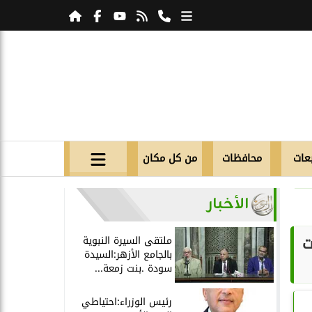
عات
محافظات
من كل مكان
الأخبار
ت
ملتقى السيرة النبوية
بالجامع الأزهر:السيدة
سودة .بنت زمعة...
رئيس الوزراء:احتياطي