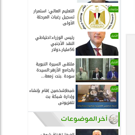
متابعات
التعليم العالي: استمرار
تسجيل رغبات المرحلة
الأولى
الأخبار
رئيس الوزراء:احتياطي
النقد الأجنبي
56مليار.دولار
الأخبار
ملتقى السيرة النبوية
بالجامع الأزهر:السيدة
سودة .بنت زمعة...
الأخبار
ضبط(شخصين )قام بإنشاء
وإدارة شبكة بث
تلفزيونى
آخر الموضوعات
الفيفا تهنئة شوقي