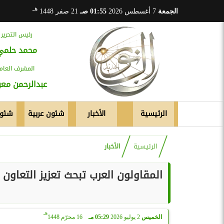
هـ
الجمعة
7 أغسطس 2026
01:55 صـ
21 صفر 1448
رئيس التحرير
محمد حلمي
المشرف العام
عبدالرحمن م
الرئيسية
الأخبار
شئون عربية
شئون
الرئيسية
الأخبار
المقاولون العرب تبحث تعزيز التعاو
هـ
الخميس
2 يوليو 2026
05:29 مـ
16 محرّم 1448