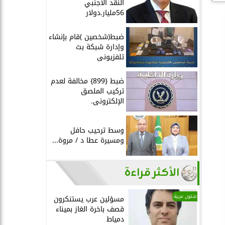
النقد الأجنبي
56مليار.دولار
ضبط(شخصين )قام بإنشاء
وإدارة شبكة بث
تلفزيونى
ضبط {899} مخالفة لعدم
تركيب الملصق
الإلكترونى.
وسط ترحيب حافل
ومسيرة عطا د / مروة...
الأكثر قراءة
شئون عربية
مسؤلين عرب يستنكرون
قصف باخرة الغاز بميناء
دمياط