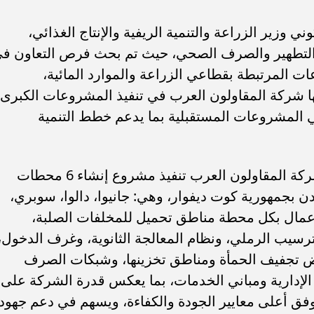
 وزير الزراعة والتنمية الريفية والإنتاج الغذائي،
 والتطهير والصرف الصحي، حيث تم بحث فرص التعاون ف
ات المرتبطة بقطاعي الزراعة والموارد المائية،
ا شركة المقاولون العرب في تنفيذ المشروعات الكبرى
ي المشروعات المستقبلية بما يدعم خطط التنمية
ويأتي ذلك في الوقت الذي تواصل فيه شركة المقاولون العرب تنفيذ مشروع إنشاء 6 محطات
جمهورية كوت ديفوار، وهي: جانيوا، دالوا، سوبري،
أعمال بكل محطة مناطق تحميل للمخلفات الصلبة،
سيب الرملي، ونظام المعالجة الثانوية، وغرف الدخول،
ض تجفيف الحمأة ومناطق تخزينها، وشبكات الصرف
 الإدارية ومباني الخدمات، بما يعكس قدرة الشركة على
 وفق أعلى معايير الجودة والكفاءة، ويسهم في دعم جهود