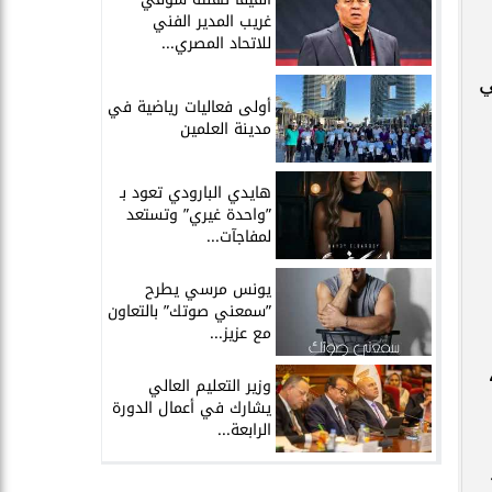
غريب المدير الفني
للاتحاد المصري...
ي
أولى فعاليات رياضية في
مدينة العلمين
هايدي البارودي تعود بـ
”واحدة غيري” وتستعد
لمفاجآت...
يونس مرسي يطرح
”سمعني صوتك” بالتعاون
مع عزيز...
وزير التعليم العالي
يشارك في أعمال الدورة
الرابعة...