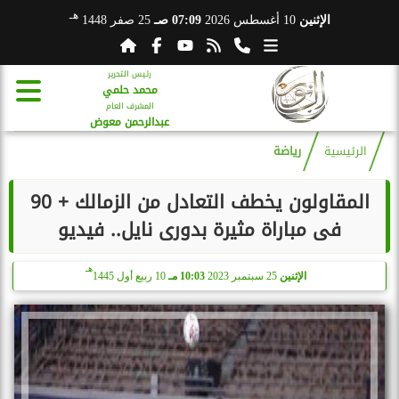
هـ
الإثنين
10 أغسطس 2026
07:09 صـ
25 صفر 1448
رئيس التحرير
محمد حلمي
المشرف العام
عبدالرحمن معوض
الرئيسية
رياضة
المقاولون يخطف التعادل من الزمالك + 90
فى مباراة مثيرة بدورى نايل.. فيديو
هـ
الإثنين
25 سبتمبر 2023
10:03 مـ
10 ربيع أول 1445