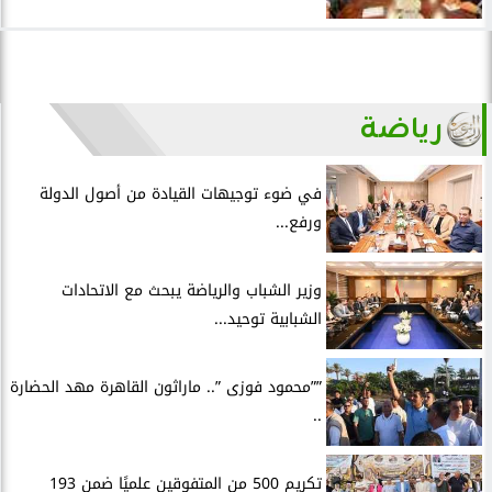
رياضة
في ضوء توجيهات القيادة من أصول الدولة
ورفع...
وزير الشباب والرياضة يبحث مع الاتحادات
الشبابية توحيد...
””محمود فوزى ”.. ماراثون القاهرة مهد الحضارة
..
تكريم 500 من المتفوقين علميًا ضمن 193