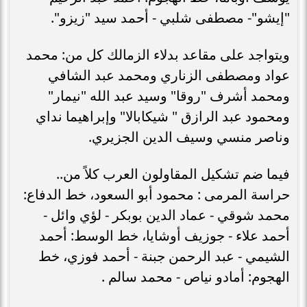
"إيشو"- مصطفى شلبي - أحمد سيد "زيزو".
ويتواجد على مقاعد بدلاء الزمالك كل من: محمد
عواد ومصطفى الزناري ومحمد عبد الشافي
ومحمد أشرف "روقا" وسيد عبد الله "نيمار"
ومحمود عبد الرازق " شيكابالا" وإبراهيما نداي
وناصر منسي وسيف الدين الجزيري.
فيما ضم تشكيل المقاولون العرب كلاً من..
حراسة المرمى : محمود أبو السعود، خط الدفاع:
محمد شوقي - عماد الدين بوبكر - لؤي وائل -
أحمد علاء - جوزيف أوشايا، خط الوسط: أحمد
الشيمي - عبد الرحمن جبنة - أحمد فوزي، خط
الهجوم: أمادو نياص - محمد سالم .