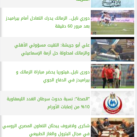
دوري نايل.. الزمالك يدرك التعادل أمام بيراميدز
بعد مرور 60 دقيقة
علي أبو جريشة: التقيت مسؤولي الأهلي
والزمالك لمحاولة حل أزمة الإسماعيلي
دورى نايل..فيتوريا يحضر مباراة الزمالك و
بيراميدز في الدفاع الجوي
”الصحة”: نسبة حدوث سرطان الغدد الليمفاوية
10% من إصابات الأورام
شكرى ولافروف يبحثان التعاون المصري الروسي
في مجال البترول والغاز الطبيعي