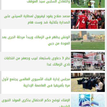
والتعادل السلبى سيد الموقف
محمد صلاح يقود ليفربول لمطارة السيتى على
الصدارة بثلاثية ضد وست هام
الونش يظهر فى الزمالك ويبدأ مرحلة الجرى بعد
العودة من دبي
نظر 3 دعاوى باستبعاد لبيب وجعفر من انتخابات
نادي الزمالك غدا
مجلس إدارة البنك الآسيوى العالمى يجتمع لأول
مرة بأفريقيا فى العاصمة الإدارية
الإفتاء توضح حكم الاحتفال بذكرى المولد النبوى
الشريف