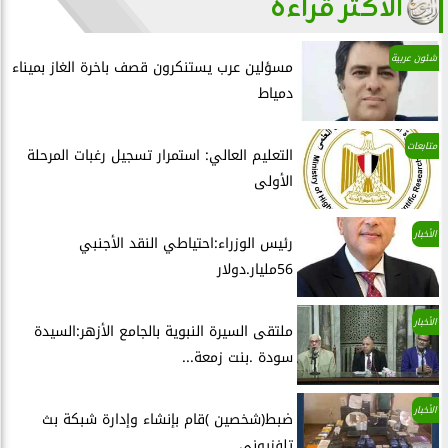
الأكثر قراءة
شئون عربية
مسؤلين عرب يستنكرون قصف باخرة الغاز بميناء
دمياط
متابعات
التعليم العالي: استمرار تسجيل رغبات المرحلة
الأولى
الأخبار
رئيس الوزراء:احتياطي النقد الأجنبي
56مليار.دولار
الأخبار
ملتقى السيرة النبوية بالجامع الأزهر:السيدة
سودة .بنت زمعة...
الأخبار
ضبط(شخصين )قام بإنشاء وإدارة شبكة بث
تلفزيونى