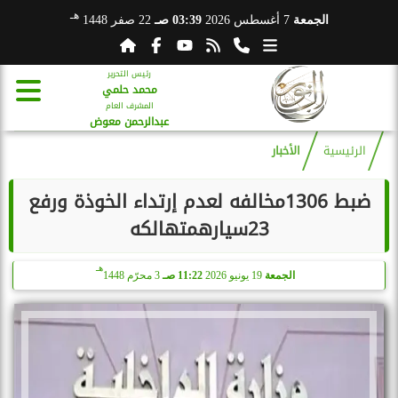
هـ
الجمعة
7 أغسطس 2026
03:39 صـ
22 صفر 1448
رئيس التحرير
محمد حلمي
المشرف العام
عبدالرحمن معوض
الرئيسية
الأخبار
ضبط 1306مخالفه لعدم إرتداء الخوذة ورفع
23سيارهمتهالكه
هـ
الجمعة
19 يونيو 2026
11:22 صـ
3 محرّم 1448