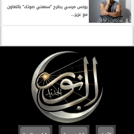
يونس مرسي يطرح ”سمعني صوتك” بالتعاون
مع عزيز...