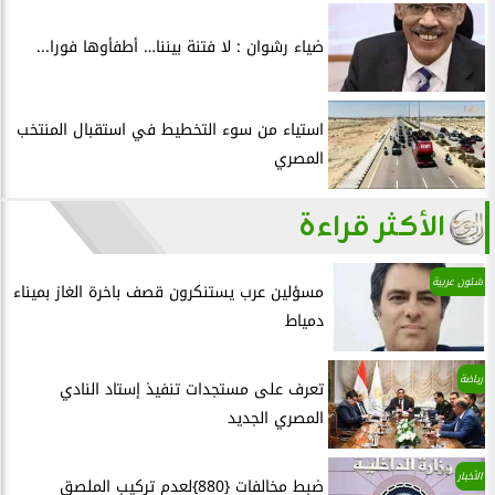
ضياء رشوان : لا فتنة بيننا… أطفأوها فورا...
استياء من سوء التخطيط في استقبال المنتخب
المصري
الأكثر قراءة
شئون عربية
مسؤلين عرب يستنكرون قصف باخرة الغاز بميناء
دمياط
رياضة
تعرف على مستجدات تنفيذ إستاد النادي
المصري الجديد
الأخبار
ضبط مخالفات {880}لعدم تركيب الملصق