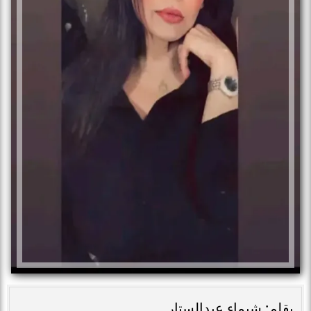
بقلم: شيماء عبدالستار