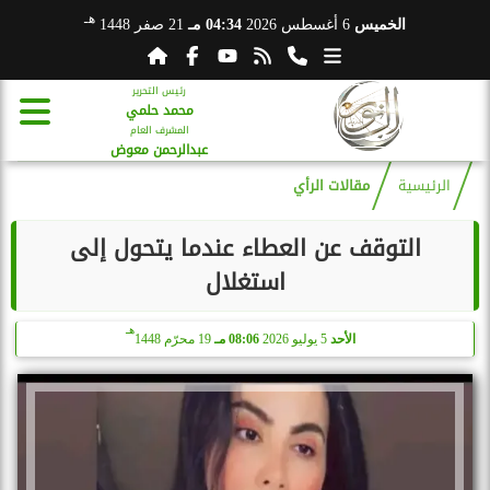
هـ
الخميس
6 أغسطس 2026
04:34 مـ
21 صفر 1448
رئيس التحرير
محمد حلمي
المشرف العام
عبدالرحمن معوض
الرئيسية
مقالات الرأي
التوقف عن العطاء عندما يتحول إلى
استغلال
هـ
الأحد
5 يوليو 2026
08:06 مـ
19 محرّم 1448