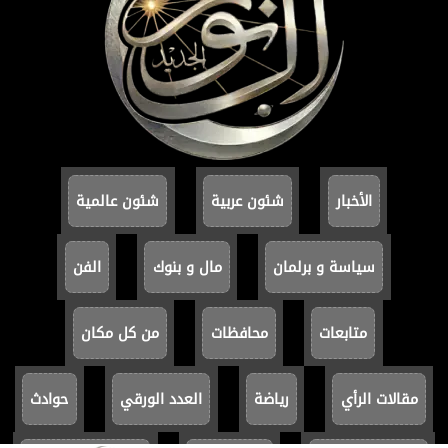
الأخبار
شئون عربية
شئون عالمية
سياسة و برلمان
مال و بنوك
الفن
متابعات
محافظات
من كل مكان
مقالات الرأي
رياضة
العدد الورقي
حوادث