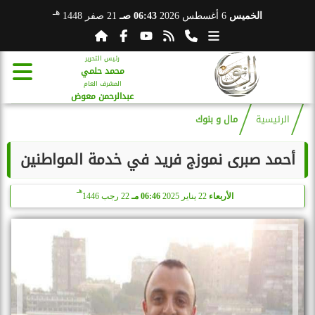
هـ
الخميس
6 أغسطس 2026
06:43 صـ
21 صفر 1448
رئيس التحرير
محمد حلمي
المشرف العام
عبدالرحمن معوض
الرئيسية
مال و بنوك
أحمد صبرى نموزج فريد في خدمة المواطنين
هـ
الأربعاء
22 يناير 2025
06:46 مـ
22 رجب 1446