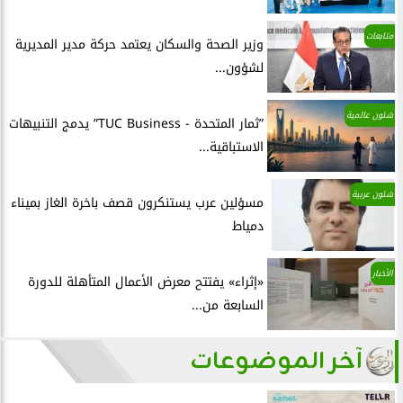
متابعات
وزير الصحة والسكان يعتمد حركة مدير المديرية
لشؤون...
شئون عالمية
”ثمار المتحدة - TUC Business” يدمج التنبيهات
الاستباقية...
شئون عربية
مسؤلين عرب يستنكرون قصف باخرة الغاز بميناء
دمياط
الأخبار
«إثراء» يفتتح معرض الأعمال المتأهلة للدورة
السابعة من...
آخر الموضوعات